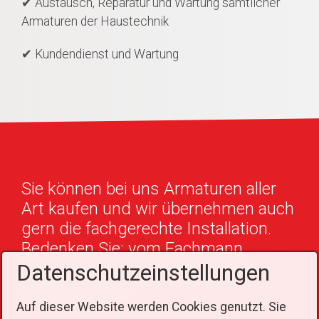
✔ Austausch, Reparatur und Wartung sämtlicher
Armaturen der Haustechnik
✔ Kundendienst und Wartung
Sie können bei uns Armaturen aller
Art kaufen und wir übernehmen auch
gern die fachgerechte Installation.
Bedenken Sie: vom Fachmann
eingebaute Sanitärinstallationen
Datenschutzeinstellungen
haben Garantie.
Auf dieser Website werden Cookies genutzt. Sie